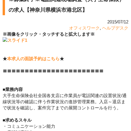
の求人【神奈川県横浜市港北区】
2015/07/12
オフィスワーク
,
ヘルプデスク
※画像をクリック・タッチすると拡大します※
★
本求人の面談予約はこちら
★
〓〓〓〓〓〓〓〓〓〓〓〓〓〓〓〓〓〓〓〓〓〓〓
■業務内容
大手生命保険会社全国各支店に作業員が電話関連の設置状況/通
線状況等の確認に伴う作業状況の進捗管理業務。入店～退店ま
で状況を確認し、案件完了までの展開コントロールを行う。
■求めるスキル
・コミュニケーション能力