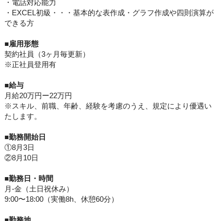
・電話対応能力
・EXCEL初級・・・基本的な表作成・グラフ作成や四則演算が
できる方
■
雇用形態
契約社員（3ヶ月毎更新）
※正社員登用有
■
給与
月給20万円ー22万円
※スキル、前職、年齢、経験を考慮のうえ、規定により優遇い
たします。
■勤務開始日
①8月3日
②8月10日
■勤務日・時間
月-金（土日祝休み）
9:00〜18:00（実働8h、休憩60分）
■
勤務地