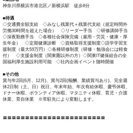
神奈川県横浜市港北区／新横浜駅 徒歩8分
■待遇
◇交通費全額支給 ◇みなし残業代＋残業代支給（規定時間外
労働30時間を超えた場合） ◇リーダー手当 ◇研修講師手当
◇深夜勤務手当 ◇各種社会保険完備（雇用・労災・健康・厚
生年金） ◇定期健康診断 ◇資格取得支援制度◇語学学習支
援制度（最大59万円）◇各種研修制度（研修・勉強会には軽食
付） ◇支援金制度（関東圏以外の方）◇関東IT健保組合の全
国福利厚生施設利用可能 ◇社内企画イベント随時開催
■その他
賞与年2回(6月、12月)、賞与2回(報酬、業績賞与あり)、完全週
休2日制（土、日）祝日、年末年始、年次有給休暇、慶弔休暇、
ドナー休暇、ボランティア休暇、マタニティ休暇、育児・介護
休業、育自休業 ※常駐先により変動します。
〓〓〓〓〓〓〓〓〓〓〓〓〓〓〓〓〓〓〓〓〓〓〓