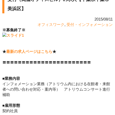
美浜区】
2015/08/11
オフィスワーク
,
受付・インフォメーション
※募集終了※
★
最新の求人ページはこちら
★
〓〓〓〓〓〓〓〓〓〓〓〓〓〓〓〓〓〓〓〓〓〓〓
■業務内容
インフォメーション業務（アトリウム内における在館者・来館
者への問い合わせ対応・案内等） アトリウムコンサート進行
補助
■
雇用形態
契約社員