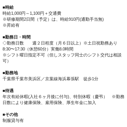
■
時給
時給1,000円～1,100円＋交通費
※研修期間2日間（予定）は、時給910円(通勤手当無)
※昇給有
■勤務日・
時間
◇勤務日数 週２日程度（月６日以上）※土日祝勤務あり
8:30〜17:30（休憩60分）実働8.0時間
※シフト曜日指定不可（但しスタッフ同士のシフト交代は相談
可）
■
勤務地
千葉県千葉市美浜区／京葉線海浜幕張駅 徒歩1分
■待遇
年次有給休暇(入社６ヶ月後に付与)、特別休暇（慶弔） ※勤務
日数により健康保険、雇用保険、厚生年金に加入
■その他
制服貸与有