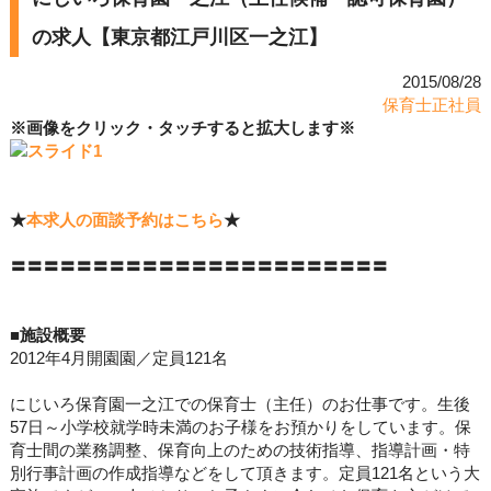
の求人【東京都江戸川区一之江】
2015/08/28
保育士正社員
※画像をクリック・タッチすると拡大します※
★
本求人の面談予約はこちら
★
〓〓〓〓〓〓〓〓〓〓〓〓〓〓〓〓〓〓〓〓〓〓〓
■施設概要
2012年4月開園園／定員121名
にじいろ保育園一之江での保育士（主任）のお仕事です。生後
57日～小学校就学時未満のお子様をお預かりをしています。保
育士間の業務調整、保育向上のための技術指導、指導計画・特
別行事計画の作成指導などをして頂きます。定員121名という大