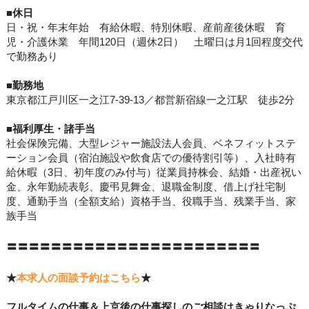
■休日
日・祝・年末年始 有給休暇、特別休暇、産前産後休暇 育
児・介護休業 年間120日（週休2日） 土曜日は月1回程度交代
で勤務あり
■勤務地
東京都江戸川区一之江7-39-13／都営新宿線一之江駅 徒歩2分
■
福利
厚生・諸手当
社会保険完備、大型レジャー施設法人会員、ベネフィットステ
ーション会員（宿泊施設や飲食店での優待割引等）、入社時有
給休暇（3日、初年度のみ付与）従業員持株会、結婚・出産祝い
金、永年勤続表彰、慶弔見舞金、退職金制度、借上げ社宅制
度、通勤手当（全額支給）資格手当、役職手当、残業手当、家
族手当
〓〓〓〓〓〓〓〓〓〓〓〓〓〓〓〓〓〓〓〓〓〓〓
★
本求人の面談予約はこちら
★
フルタイムの仕事＆上京後の仕事探しのご相談はきゃりなっぷ