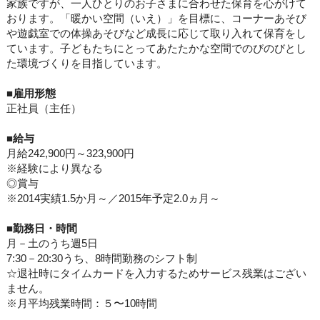
家族ですが、一人ひとりのお子さまに合わせた保育を心がけて
おります。「暖かい空間（いえ）」を目標に、コーナーあそび
や遊戯室での体操あそびなど成長に応じて取り入れて保育をし
ています。子どもたちにとってあたたかな空間でのびのびとし
た環境づくりを目指しています。
■
雇用形態
正社員（主任）
■
給与
月給242,900円～323,900円
※経験により異なる
◎賞与
※2014実績1.5か月～／2015年予定2.0ヵ月～
■
勤務日・時間
月－土のうち週5日
7:30－20:30うち、8時間勤務のシフト制
☆退社時にタイムカードを入力するためサービス残業はござい
ません。
※月平均残業時間：５〜10時間