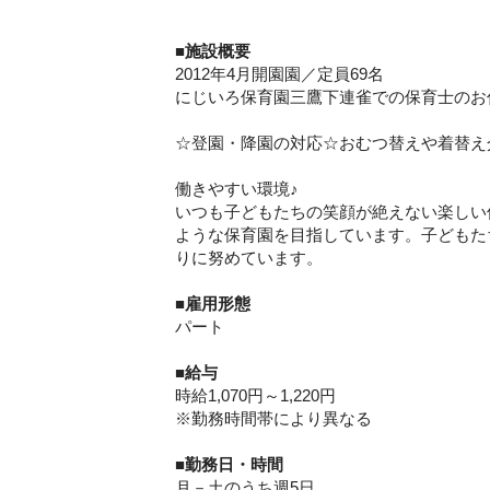
■施設概要
2012年4月開園園／定員69名
にじいろ保育園三鷹下連雀での保育士のお
☆登園・降園の対応☆おむつ替えや着替え
働きやすい環境♪
いつも子どもたちの笑顔が絶えない楽しい
ような保育園を目指しています。子どもた
りに努めています。
■
雇用形態
パート
■
給与
時給1,070円～1,220円
※勤務時間帯により異なる
■
勤務日・時間
月－土のうち週5日