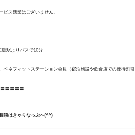
ービス残業はございません。
 三鷹駅よりバスで10分
、ベネフィットステーション会員（宿泊施設や飲食店での優待割引
〓〓〓〓〓
談はきゃりなっぷへ(^^)