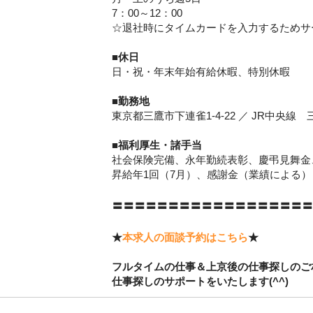
7：00～12：00
☆退社時にタイムカードを入力するためサ
■休日
日・祝・年末年始有給休暇、特別休暇
■勤務地
東京都三鷹市下連雀1-4-22 ／ JR中央線
■
福利
厚生・諸手当
社会保険完備、永年勤続表彰、慶弔見舞金
昇給年1回（7月）、感謝金（業績による）
〓〓〓〓〓〓〓〓〓〓〓〓〓〓〓〓〓〓
★
本求人の面談予約はこちら
★
フルタイムの仕事＆上京後の仕事探しのご相
仕事探しのサポートをいたします(^^)