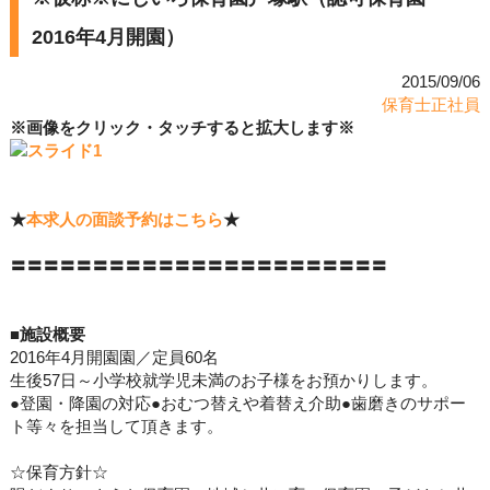
2016年4月開園）
2015/09/06
保育士正社員
※画像をクリック・タッチすると拡大します※
★
本求人の面談予約はこちら
★
〓〓〓〓〓〓〓〓〓〓〓〓〓〓〓〓〓〓〓〓〓〓〓
■施設概要
2016年4月開園園／定員60名
生後57日～小学校就学児未満のお子様をお預かりします。
●登園・降園の対応●おむつ替えや着替え介助●歯磨きのサポー
ト等々を担当して頂きます。
☆保育方針☆