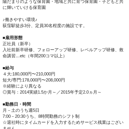
陽だまりのような保育園・地域と共に育つ保育園・子どもと共
に輝いていける保育園
♪働きやすい環境♪
荻窪駅徒歩3分、定員30名程度の施設です。
■
雇用形態
正社員（新卒）
入社前新卒研修、フォローアップ研修、レベルアップ研修、救
命講習…etc（年間200コマ以上）
■
給与
４大:180,000円〜210,000円
短大/専門:178,000円〜208,000円
※経験により異なる
◎賞与：2014実績1.5か月～／2015年予定2.0ヵ月～
■
勤務日・時間
月－土のうち週5日
7:00－20:30うち、8時間勤務のシフト制
☆退社時にタイムカードを入力するためサービス残業はござい
ません。