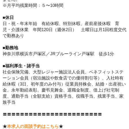
※月平均残業時間：５〜10時間
■休日
日・祝・年末年始 有給休暇、特別休暇、産前産後休暇 育
児・介護休業 年間120日（週休2日） 土曜日は月1回程度交代
で勤務あり
■勤務地
神奈川県横浜市戸塚区／JRブルーライン戸塚駅 徒歩1分
■
福利
厚生・諸手当
社会保険完備、大型レジャー施設法人会員、ベネフィットステ
ーション会員（宿泊施設や飲食店での優待割引等）、入社時有
給休暇（3日、初年度のみ付与）従業員持株会、結婚・出産祝い
金、永年勤続表彰、慶弔見舞金、退職金制度、借上げ社宅制
度、通勤手当（全額支給）資格手当、役職手当、残業手当、家
族手当
〓〓〓〓〓〓〓〓〓〓〓〓〓〓〓〓〓〓〓〓〓〓〓
★
本求人の面談予約はこちら
★