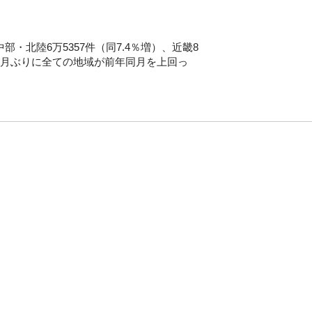
部・北陸6万5357件（同7.4％増）、近畿8
で、3カ月ぶりに全ての地域が前年同月を上回っ