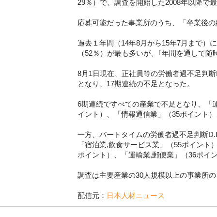
29％）で、調査を開始した2008年以降で
応募可能だった事業所のうち、「卒業後の
過去１年間（14年8月から15年7月まで）
（52％）が最も多いが、｢年間を通して随時
8月1日現在、正社員等の労働者過不足判断
となり、17期連続の不足となった。
6期連続ですべての産業で不足となり、「運
イント）、「情報通信業」（35ポイント
一方、パートタイムの労働者過不足判断D.
「宿泊業,飲食サービス業」（55ポイント
ポイント）、「運輸業,郵便業」（36ポイ
調査は主要産業の30人規模以上の事業所の
配信元：
日本人材ニュース