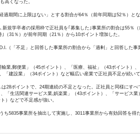
最も高くなった。
経過期間に上限はない」とする割合が64％（前年同期は52％）と
に､新規学卒者の採用枠で正社員を｢募集した｣事業所の割合は55％（
｣（31％）が前年同期（21％）から10ポイント増加した。
D.I.（「不足」と回答した事業所の割合から「過剰」と回答した事
輸業,郵便業」（45ポイント）、「医療、福祉」（43ポイント）、
）、「建設業」（34ポイント）など幅広い産業で正社員不足が続い
I.は28ポイントで、24期連続の不足となった。正社員と同様にす
）、「生活関連サービス業,娯楽業」（43ポイント）、「サービス業）
ント）などで不足感が強い。
うち5835事業所を抽出して実施し、3011事業所から有効回答を得