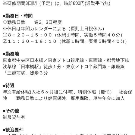
※研修期間3日間（予定）は、時給890円(通勤手当無)
■勤務日・
時間
◇勤務日数 週2、3日程度
※休日は年間カレンダーによる（原則土日祝休み）
①８：２０～１５：００（休憩１時間、実働５時間４０分）
②１１：３０～１８：１０（休憩１時間、実働５時間４０分）
■
勤務地
東京都中央区日本橋／東京メトロ銀座線・東西線・都営地下鉄
浅草線「日本橋駅」徒歩１分・東京メトロ半蔵門線・銀座線
「三越前駅」徒歩３分
■待遇
年次有給休暇(入社６ヶ月後に付与)、特別休暇（慶弔） 社会保
険 勤務日数により健康保険、雇用保険、厚生年金に加入
■その他
制服貸与有
■歓迎要件