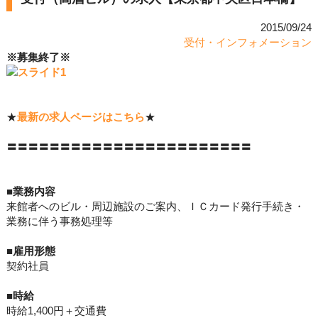
2015/09/24
受付・インフォメーション
※募集終了※
★
最新の求人ページはこちら
★
〓〓〓〓〓〓〓〓〓〓〓〓〓〓〓〓〓〓〓〓〓〓〓
■業務内容
来館者へのビル・周辺施設のご案内、ＩＣカード発行手続き・
業務に伴う事務処理等
■
雇用形態
契約社員
■
時給
時給1,400円＋交通費