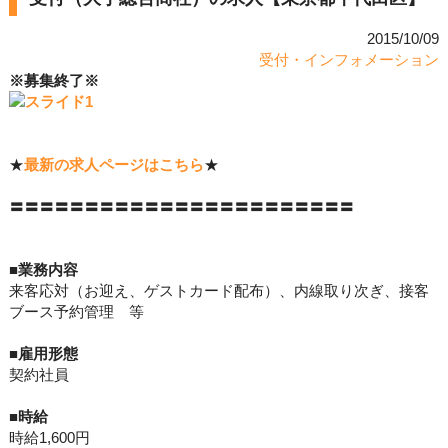
2015/10/09
受付・インフォメーション
※募集終了※
★
最新の求人ページはこちら
★
〓〓〓〓〓〓〓〓〓〓〓〓〓〓〓〓〓〓〓〓〓〓〓
■業務内容
来客応対（お迎え、ゲストカード配布）、内線取り次ぎ、接客
ブース予約管理 等
■
雇用形態
契約社員
■
時給
時給1,600円