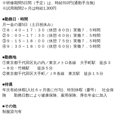
※研修期間5日間（予定）は、時給910円(通勤手当無)
※試用期間2ヶ月は時給1,300円
■勤務日・
時間
月ー金の週5日（土日祝休み）
①８：４０～１７：３０（休憩 ８０分）実働７．５時間
②９：００～１７：３０（休憩 ６０分）実働７．５時間
③９：１５～１８：００（休憩 ７５分）実働７．５時間
④９：３０～１８：００（休憩 ６０分）実働７．５時間
■
勤務地
①東京都千代田区丸の内／東京メトロ各線 大手町駅 徒歩３
～８分・竹橋駅 徒歩５分
②東京都千代田区大手町／ＪＲ各線 東京駅 徒歩１５分
■
待遇
年次有給休暇(入社６ヶ月後に付与)、特別休暇（慶弔） 社会保
険 勤務日数により健康保険、雇用保険、厚生年金に加入
■その他
制服貸与有