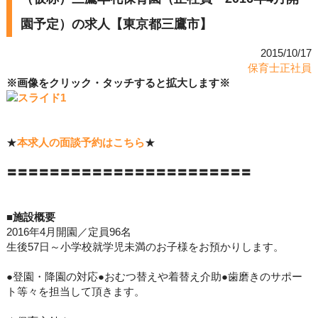
園予定）の求人【東京都三鷹市】
2015/10/17
保育士正社員
※画像をクリック・タッチすると拡大します※
★
本求人の面談予約はこちら
★
〓〓〓〓〓〓〓〓〓〓〓〓〓〓〓〓〓〓〓〓〓〓〓
■施設概要
2016年4月開園／定員96名
生後57日～小学校就学児未満のお子様をお預かりします。
●登園・降園の対応●おむつ替えや着替え介助●歯磨きのサポー
ト等々を担当して頂きます。