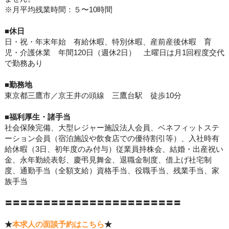
※月平均残業時間：５〜10時間
■休日
日・祝・年末年始 有給休暇、特別休暇、産前産後休暇 育
児・介護休業 年間120日（週休2日） 土曜日は月1回程度交代
で勤務あり
■勤務地
東京都三鷹市／京王井の頭線 三鷹台駅 徒歩10分
■
福利
厚生・諸手当
社会保険完備、大型レジャー施設法人会員、ベネフィットステ
ーション会員（宿泊施設や飲食店での優待割引等）、入社時有
給休暇（3日、初年度のみ付与）従業員持株会、結婚・出産祝い
金、永年勤続表彰、慶弔見舞金、退職金制度、借上げ社宅制
度、通勤手当（全額支給）資格手当、役職手当、残業手当、家
族手当
〓〓〓〓〓〓〓〓〓〓〓〓〓〓〓〓〓〓〓〓〓〓〓
★
本求人の面談予約はこちら
★