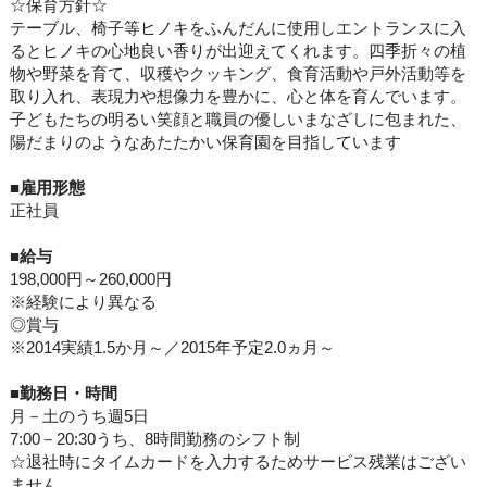
☆保育方針☆
テーブル、椅子等ヒノキをふんだんに使用しエントランスに入
るとヒノキの心地良い香りが出迎えてくれます。四季折々の植
物や野菜を育て、収穫やクッキング、食育活動や戸外活動等を
取り入れ、表現力や想像力を豊かに、心と体を育んでいます。
子どもたちの明るい笑顔と職員の優しいまなざしに包まれた、
陽だまりのようなあたたかい保育園を目指しています
■
雇用形態
正社員
■
給与
198,000円～260,000円
※経験により異なる
◎賞与
※2014実績1.5か月～／2015年予定2.0ヵ月～
■
勤務日・時間
月－土のうち週5日
7:00－20:30うち、8時間勤務のシフト制
☆退社時にタイムカードを入力するためサービス残業はござい
ません。