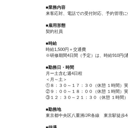
■業務内容
来客応対、電話での受付対応、予約管理に
■
雇用形態
契約社員
■
時給
時給1,500円＋交通費
※研修期間4日間（予定）は、時給910円(
■勤務日・
時間
月ー土含む週4日程
＜月～土＞
①８：３０～１７：３０（休憩 １時間）
②９：００～１８：００（休憩 １時間）
③１２：３０～２１：３０（休憩 １時間
■
勤務地
東京都中央区八重洲/JR各線 東京駅徒歩4
■待遇