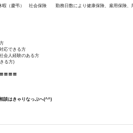
別休暇（慶弔） 社会保険 勤務日数により健康保険、雇用保険、
方
対応できる方
社会人経験のある方
できる方)
〓〓〓〓
談はきゃりなっぷへ(^^)