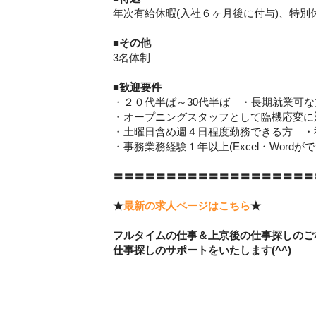
年次有給休暇(入社６ヶ月後に付与)、特
■その他
3名体制
■歓迎要件
・２０代半ば～30代半ば ・長期就業可な
・オープニングスタッフとして臨機応変に
・土曜日含め週４日程度勤務できる方 ・
・事務業務経験１年以上(Excel・Wordが
〓〓〓〓〓〓〓〓〓〓〓〓〓〓〓〓〓〓〓
★
最新の求人ページはこちら
★
フルタイムの仕事＆上京後の仕事探しのご相
仕事探しのサポートをいたします(^^)