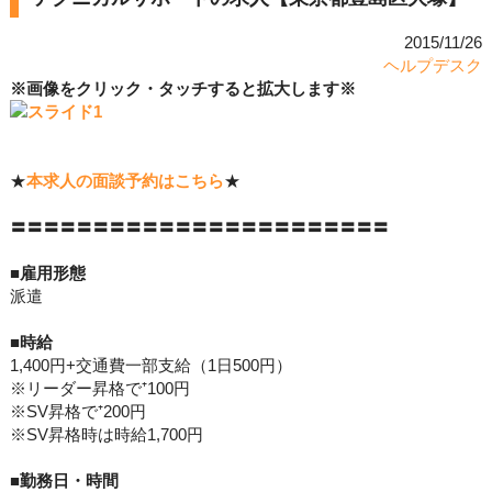
2015/11/26
ヘルプデスク
※画像をクリック・タッチすると拡大します※
★
本求人の面談予約はこちら
★
〓〓〓〓〓〓〓〓〓〓〓〓〓〓〓〓〓〓〓〓〓〓〓
■雇用形態
派遣
■
時給
1,400円+交通費一部支給（1日500円）
※リーダー昇格で⁺100円
※SV昇格で⁺200円
※SV昇格時は時給1,700円
■勤務日・時間