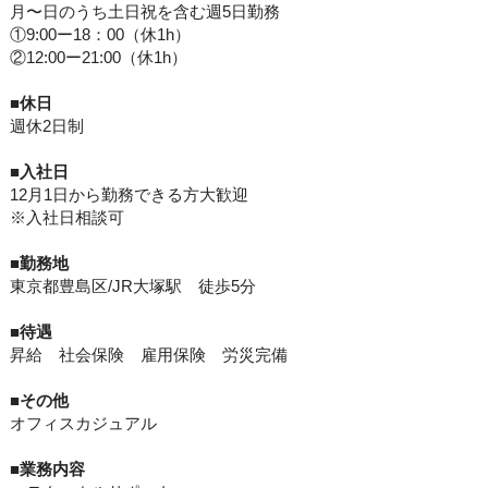
月〜日のうち土日祝を含む週5日勤務
①9:00ー18：00（休1h）
②12:00ー21:00（休1h）
■休日
週休2日制
■入社日
12月1日から勤務できる方大歓迎
※入社日相談可
■
勤務地
東京都豊島区/JR大塚駅 徒歩5分
■待遇
昇給 社会保険 雇用保険 労災完備
■その他
オフィスカジュアル
■業務内容