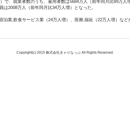
増）で、就業者数のうち、雇用者数は5684万人（前年同月比89万人
員は2008万人（前年同月比34万人増）となった。
泊業,飲食サービス業（24万人増）、医療,福祉（22万人増）など
Copyright(c) 2015 株式会社きゃりなっぷ All Rights Reserved.