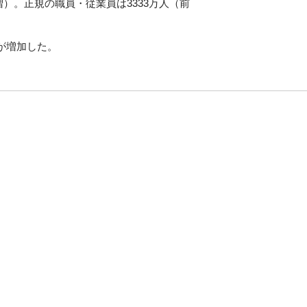
増）。正規の職員・従業員は3333万人（前
が増加した。