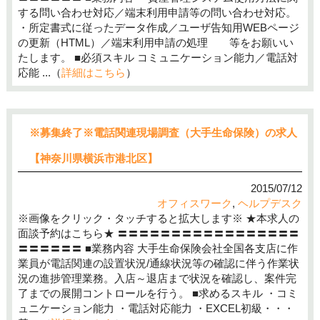
する問い合わせ対応／端末利用申請等の問い合わせ対応。
・所定書式に従ったデータ作成／ユーザ告知用WEBページ
の更新（HTML）／端末利用申請の処理 等をお願いい
たします。 ■必須スキル コミュニケーション能力／電話対
応能 ...（
詳細はこちら
）
※募集終了※電話関連現場調査（大手生命保険）の求人
【神奈川県横浜市港北区】
2015/07/12
オフィスワーク
,
ヘルプデスク
※画像をクリック・タッチすると拡大します※ ★本求人の
面談予約はこちら★ 〓〓〓〓〓〓〓〓〓〓〓〓〓〓〓〓〓
〓〓〓〓〓〓 ■業務内容 大手生命保険会社全国各支店に作
業員が電話関連の設置状況/通線状況等の確認に伴う作業状
況の進捗管理業務。入店～退店まで状況を確認し、案件完
了までの展開コントロールを行う。 ■求めるスキル ・コミ
ュニケーション能力 ・電話対応能力 ・EXCEL初級・・・