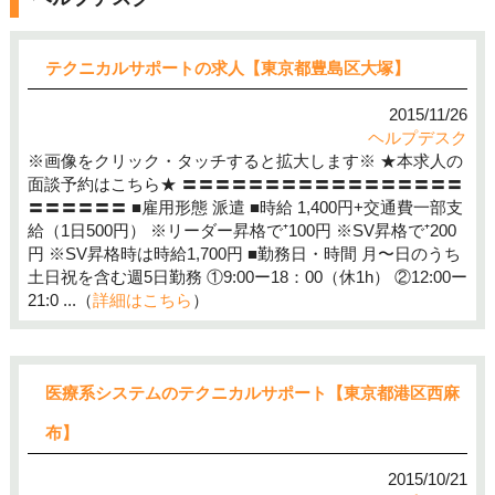
テクニカルサポートの求人【東京都豊島区大塚】
2015/11/26
ヘルプデスク
※画像をクリック・タッチすると拡大します※ ★本求人の
面談予約はこちら★ 〓〓〓〓〓〓〓〓〓〓〓〓〓〓〓〓〓
〓〓〓〓〓〓 ■雇用形態 派遣 ■時給 1,400円+交通費一部支
給（1日500円） ※リーダー昇格で⁺100円 ※SV昇格で⁺200
円 ※SV昇格時は時給1,700円 ■勤務日・時間 月〜日のうち
土日祝を含む週5日勤務 ①9:00ー18：00（休1h） ②12:00ー
21:0 ...（
詳細はこちら
）
医療系システムのテクニカルサポート【東京都港区西麻
布】
2015/10/21