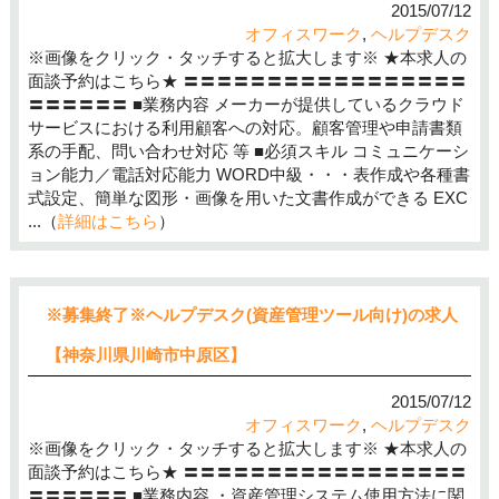
2015/07/12
オフィスワーク
,
ヘルプデスク
※画像をクリック・タッチすると拡大します※ ★本求人の
面談予約はこちら★ 〓〓〓〓〓〓〓〓〓〓〓〓〓〓〓〓〓
〓〓〓〓〓〓 ■業務内容 メーカーが提供しているクラウド
サービスにおける利用顧客への対応。顧客管理や申請書類
系の手配、問い合わせ対応 等 ■必須スキル コミュニケーシ
ョン能力／電話対応能力 WORD中級・・・表作成や各種書
式設定、簡単な図形・画像を用いた文書作成ができる EXC
...（
詳細はこちら
）
※募集終了※ヘルプデスク(資産管理ツール向け)の求人
【神奈川県川崎市中原区】
2015/07/12
オフィスワーク
,
ヘルプデスク
※画像をクリック・タッチすると拡大します※ ★本求人の
面談予約はこちら★ 〓〓〓〓〓〓〓〓〓〓〓〓〓〓〓〓〓
〓〓〓〓〓〓 ■業務内容 ・資産管理システム使用方法に関