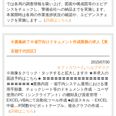
では各局の調査情報を吸い上げ、図面や構成図等のエビデ
ンスをチェックし、警備会社への納品までを実施します。
本展開時は各局の作業進捗状況の確認や、エビデンスチェ
ックを実施します ...（
詳細はこちら
）
※募集終了※省庁向けドキュメント作成業務の求人【東
京都千代田区】
2015/07/30
オフィスワーク
,
ヘルプデスク
※画像をクリック・タッチすると拡大します※ ★本求人の
面談予約はこちら★ 〓〓〓〓〓〓〓〓〓〓〓〓〓〓〓〓〓
〓〓〓〓〓〓 ■業務内容 ・省庁内システム運用における運
用手順書、チェックシート等のドキュメント作成 ・ユーザ
使用のPC（シンクライアント）の棚卸及び資産管理 ・
EXCEL-VBAにて自動化ツール作成 ■必須スキル ・EXCEL
中級…IF関数やピボットテーブル、複合グラフの作成 ...
（
詳細はこちら
）