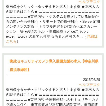
ヘルプデスク
※画像をクリック・タッチすると拡大します※ ★本求人の
面談予約はこちら★ 〓〓〓〓〓〓〓〓〓〓〓〓〓〓〓〓〓
〓〓〓〓〓〓 ■業務内容 ・システムを導入している病院か
らの問い合わせ対応 ・リモートでの操作対応 ・Server定期
メンテナンス対応 ・トラブル内容を2次対応へエスカレー
ション 等 ■必須スキル ・事務経験（officeスキル：
excel、word）のみでも可能 ☆あると尚可スキ ...（
詳細は
こちら
）
郵政セキュリティカメラ導入展開支援の求人【神奈川県
横浜市緑区】
2015/09/29
ヘルプデスク
※画像をタッチ・クリックすると拡大します※ ★本求人の
面談予約はこちら★ 〓〓〓〓〓〓〓〓〓〓〓〓〓〓〓〓〓
〓〓〓〓〓〓 ■業務内容 全国郵便局へのセキュリティカメ
ラ導入に伴う、事前調査及び本展開の統制業務。事前調査