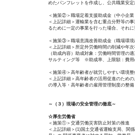
めたパンフレットを作成し、公共職業安定
＜施策②＞職場定着支援助成金（中小企業
＜上記詳細＞運輸業を含む重点分野等の事
るために一定の事業を行った場合、それに
＜施策③＞職場意識改善助成金（職場環境
＜上記詳細＞所定外労働時間の削減や年次
（助成内容）助成対象：労働時間管理の適
サルティング等 ※助成率、上限額：費用
＜施策④＞高年齢者が就労しやすい環境整
＜上記詳細＞高年齢者の活用促進のための
の導入等・高年齢者の雇用管理制度の整備 
～（３）現場の安全管理の徹底～
☆厚生労働省
＜施策①＞交通労働災害防止対策の推進
＜上記詳細＞(1)国土交通省運輸支局、関係