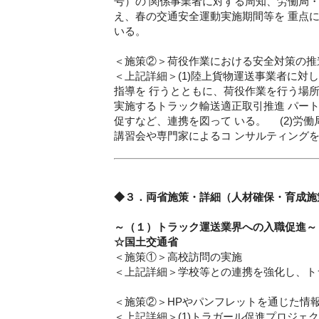
号）の 関係事業者に対する周知、労働局・
え、春の交通安全運動実施期間等を 重点
いる。
＜施策②＞荷役作業における安全対策の推
＜上記詳細＞(1)陸上貨物運送事業者に対し
指導を 行うとともに、荷役作業を行う場
実施するトラック輸送適正取引推進 パー
促すなど、連携を図って いる。 (2)労
講習会や専門家によるコ ンサルティング
◆３．両省施策・詳細（人材確保・育成施
～（１）トラック運送業界への入職促進～
☆国土交通省
＜施策①＞高校訪問の実施
＜上記詳細＞学校等との連携を強化し、ト
＜施策②＞HPやパンフレットを通じた情
＜上記詳細＞(1)トラガール促進プロジェ