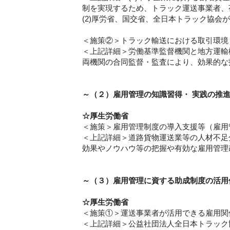
制を実現するため、トラック運送事業者、
(2)厚労省、国交省、全日本トラック協会
＜施策②＞トラック輸送における取引環境
＜上記詳細＞労働基準監督機関と地方運輸
両機関の合同監督・監査により、効果的な
～（２）雇用管理の知識習得・ 実践の推進
☆厚生労働省
＜施策＞雇用管理制度の導入支援等（雇用
＜上記詳細＞道路貨物運送業等の人材不足
効果やノウハウ等の把握や有効な雇用管理
～（３）雇用管理に資する助成制度の活用
☆厚生労働省
＜施策①＞運送事業者が活用できる雇用関
＜上記詳細＞公益社団法人全日本トラック