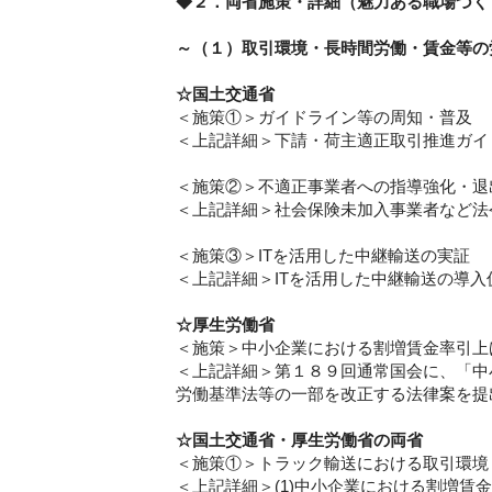
◆２．両省施策・詳細（魅力ある職場づく
～（１）取引環境・長時間労働・賃金等の
☆国土交通省
＜施策①＞ガイドライン等の周知・普及
＜上記詳細＞下請・荷主適正取引推進ガイ
＜施策②＞不適正事業者への指導強化・退
＜上記詳細＞社会保険未加入事業者など法
＜施策③＞ITを活用した中継輸送の実証
＜上記詳細＞ITを活用した中継輸送の導
☆厚生労働省
＜施策＞中小企業における割増賃金率引上
＜上記詳細＞第１８９回通常国会に、「中
労働基準法等の一部を改正する法律案を提
☆国土交通省・厚生労働省の両省
＜施策①＞トラック輸送における取引環境
＜上記詳細＞(1)中小企業における割増