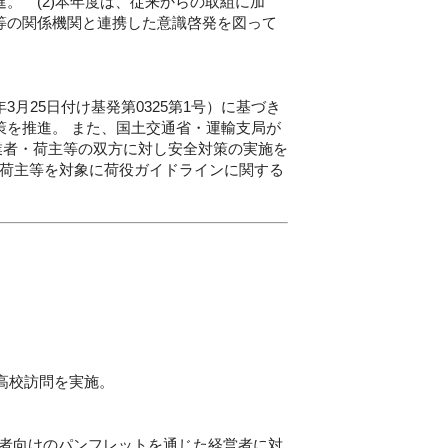
。 (2)本年度は、従来からの取組に加
等の関係機関と連携した意識啓発を図って
月25日付け基発第0325第1号）に基づき
策を推進。 また、国土交通省・運輸支局が
業者・荷主等の双方に対し安全対策の実施を
、荷主等を対象に荷役ガイドラインに関する
高校訪問を実施。
事業者向けのパンフレットを通じた経営者に対