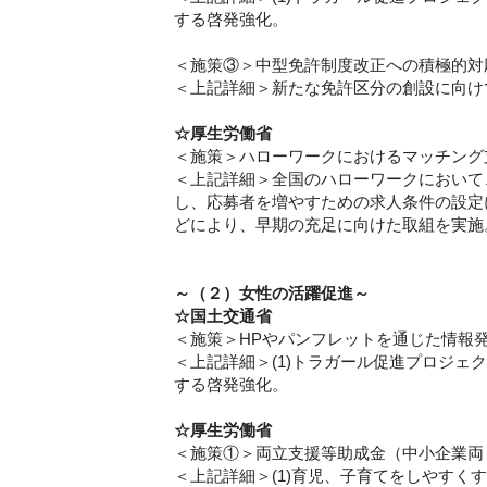
する啓発強化。
＜施策③＞中型免許制度改正への積極的対
＜上記詳細＞新たな免許区分の創設に向け
☆厚生労働省
＜施策＞ハローワークにおけるマッチング
＜上記詳細＞全国のハローワークにおいて
し、応募者を増やすための求人条件の設定
どにより、早期の充足に向けた取組を実施
～（２）女性の活躍促進～
☆国土交通省
＜施策＞HPやパンフレットを通じた情報
＜上記詳細＞(1)トラガール促進プロジェ
する啓発強化。
☆厚生労働省
＜施策①＞両立支援等助成金（中小企業両
＜上記詳細＞(1)育児、子育てをしやす