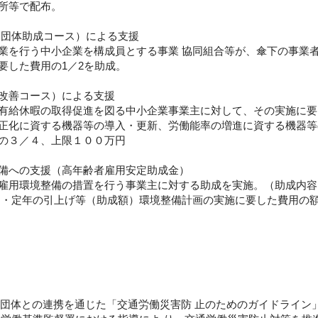
所等で配布。
 団体助成コース）による支援
業を行う中小企業を構成員とする事業 協同組合等が、傘下の事業者
要した費用の1／2を助成。
改善コース）による支援
有給休暇の取得促進を図る中小企業事業主に対して、その実施に要
正化に資する機器等の導入・更新、労働能率の増進に資する機器等
の３／４、上限１００万円
備への支援（高年齢者雇用安定助成金）
雇用環境整備の措置を行う事業主に対する助成を実施。（助成内容
・定年の引上げ等（助成額）環境整備計画の実施に要した費用の額の1
団体との連携を通じた「交通労働災害防 止のためのガイドライン」（平