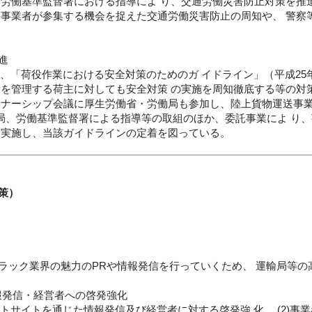
労働基準監督署における指導によ り、交通労働災害防止対策を推進
に事業者が参集する機会を捉えた交通労働災害防止の周知や、 警察
進
、「荷役作業における安全対策のためのガ イドライン」（平成25年3
所を管理する荷主に対しても安全対策 の実施を周知徹底する等の対
トナーシップ会議に厚生労働省・労働局も参加し、陸上貨物運送事
働局、労働基準監督署による指導等の取組のほか、委託事業によ り
を実施し、当該ガイドラインの定着を図っている。
策）
ラック業界の魅力のPRや情報発信を行っていくため、 運輸局等の
報発信・経営者への啓発強化
クトサイトを通じた情報発信及び経営者に対する啓発強 化。 (2)