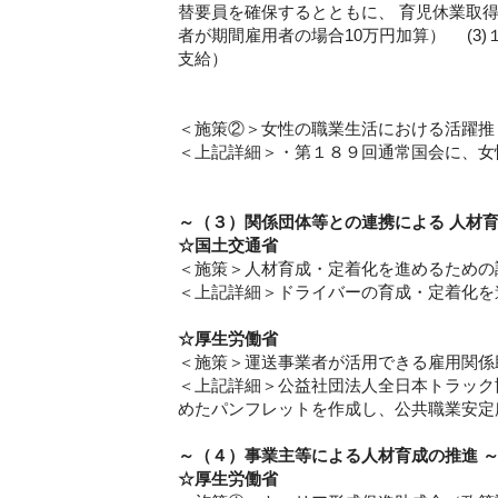
替要員を確保するとともに、 育児休業取得
者が期間雇用者の場合10万円加算） (3)
支給）
＜施策②＞女性の職業生活における活躍推
＜上記詳細＞・第１８９回通常国会に、女
～（３）関係団体等との連携による 人材育
☆国土交通省
＜施策＞人材育成・定着化を進めるための
＜上記詳細＞ドライバーの育成・定着化を
☆厚生労働省
＜施策＞運送事業者が活用できる雇用関係
＜上記詳細＞公益社団法人全日本トラック
めたパンフレットを作成し、公共職業安定
～（４）事業主等による人材育成の推進 
☆厚生労働省