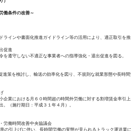
り）
労働条件の改善～
ドラインや書面化推進ガイドライン等の活用により、適正取引を推
出促進
令を遵守しない不適正な事業者への指導強化・退出促進を図る。
入促進策を検討し、輸送の効率化を図り、不規則な就業形態や長時間
げ
小企業における月６０時間超の時間外労働に対する割増賃金率引上
出。（施行期日：平成３１年４月）。
・労働時間改善中央協議会
賃金率の引上げに伴い、長時間労働の実態が見られるトラック運送業