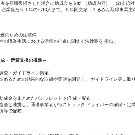
者を原職復帰させた場合に助成金を支給 （助成内容） (2)支給対
１企業当たり１年のべ10人まで、５年間支給（くるみん取得事業主の場
 進のための法整備
性の職業生活における活躍の推進に関する法律案を 提出。
成・ 定着支援の推進～
調査・ガイドライン策定
進めるための効果的な取組や実態を調査 し、ガイドライン等に取
助成金をまとめたパンフレット の作成・配布
協会と連携し、運送事業者が特にトラック ドライバーの確保・定
所等で配布。
～