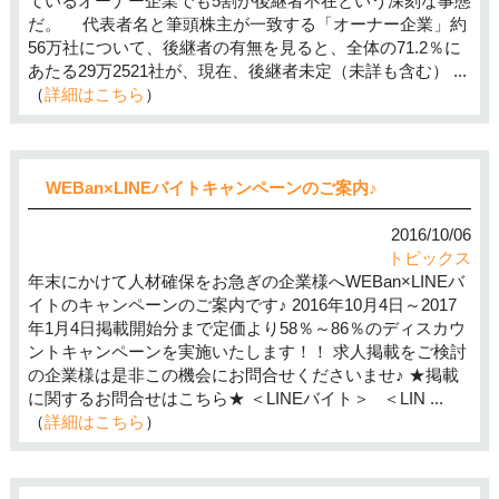
ているオーナー企業でも5割が後継者不在という深刻な事態
だ。 代表者名と筆頭株主が一致する「オーナー企業」約
56万社について、後継者の有無を見ると、全体の71.2％に
あたる29万2521社が、現在、後継者未定（未詳も含む） ...
（
詳細はこちら
）
WEBan×LINEバイトキャンペーンのご案内♪
2016/10/06
トピックス
年末にかけて人材確保をお急ぎの企業様へWEBan×LINEバ
イトのキャンペーンのご案内です♪ 2016年10月4日～2017
年1月4日掲載開始分まで定価より58％～86％のディスカウ
ントキャンペーンを実施いたします！！ 求人掲載をご検討
の企業様は是非この機会にお問合せくださいませ♪ ★掲載
に関するお問合せはこちら★ ＜LINEバイト＞ ＜LIN ...
（
詳細はこちら
）