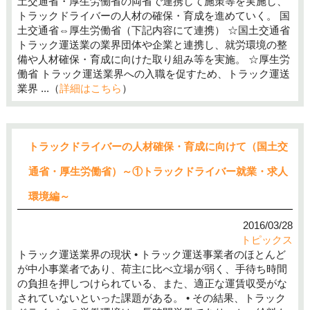
土交通省・厚生労働省の両省で連携して施策等を実施し、
トラックドライバーの人材の確保・育成を進めていく。 国
土交通省⇔厚生労働省（下記内容にて連携） ☆国土交通省
トラック運送業の業界団体や企業と連携し、就労環境の整
備や人材確保・育成に向けた取り組み等を実施。 ☆厚生労
働省 トラック運送業界への入職を促すため、トラック運送
業界 ...（
詳細はこちら
）
トラックドライバーの人材確保・育成に向けて（国土交
通省・厚生労働省）～①トラックドライバー就業・求人
環境編～
2016/03/28
トピックス
トラック運送業界の現状 • トラック運送事業者のほとんど
が中小事業者であり、荷主に比べ立場が弱く、手待ち時間
の負担を押しつけられている、また、適正な運賃収受がな
されていないといった課題がある。 • その結果、トラック