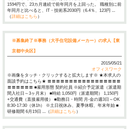
1594円で、23カ月連続で前年同月を上回った。 職種別に前
年同月と比べると、IT・技術系2030円（6.4％、123円 ...
（
詳細はこちら
）
※募集終了※事務（大手住宅設備メーカー）の求人【東
京都中央区】
2015/05/21
オフィスワーク
※画像をタッチ・クリックすると拡大します※ ★本求人の
面談予約はこちら★ 〓〓〓〓〓〓〓〓〓〓〓〓〓〓〓〓〓
〓〓〓〓〓〓 ■雇用形態 契約社員 ※紹介予定派遣（派遣期
間入社日～3ヶ月末） ■時給 1,050円（派遣期間） 1,150円
+交通費（直接雇用後） ■勤務日・時間 月-金の週3日～OK
8:30-17:30（休1h） ※土日祝休み、夏季休暇、年末年始 ■
研修期間 6月19日 ...（
詳細はこちら
）