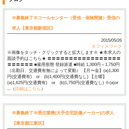
※募集終了※コールセンター（受信・保険関連）受信の
求人【東京都新宿区】
2015/05/26
オフィスワーク
※画像をタッチ・クリックすると拡大します※ ★本求人の
面談予約はこちら★ 〓〓〓〓〓〓〓〓〓〓〓〓〓〓〓〓〓
〓〓〓〓〓〓 ■雇用形態 登録派遣 ■時給 1,300円～1,750円
（出勤日、交通費有無によって変動） 【月〜金】(a)1,300
円(交通費有) or (b)1,400円(交通費なし) 【土曜】
(a)1,625円(交通費有) or (b)1,750円(交通費なし) ※(a)or
...（
詳細はこちら
）
※募集終了※受注業務(大手住宅設備メーカー)の求人
【東京都江東区】