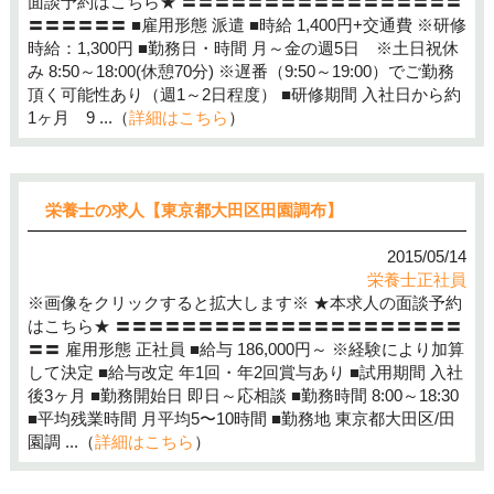
面談予約はこちら★ 〓〓〓〓〓〓〓〓〓〓〓〓〓〓〓〓〓
〓〓〓〓〓〓 ■雇用形態 派遣 ■時給 1,400円+交通費 ※研修
時給：1,300円 ■勤務日・時間 月～金の週5日 ※土日祝休
み 8:50～18:00(休憩70分) ※遅番（9:50～19:00）でご勤務
頂く可能性あり（週1～2日程度） ■研修期間 入社日から約
1ヶ月 9 ...（
詳細はこちら
）
栄養士の求人【東京都大田区田園調布】
2015/05/14
栄養士正社員
※画像をクリックすると拡大します※ ★本求人の面談予約
はこちら★ 〓〓〓〓〓〓〓〓〓〓〓〓〓〓〓〓〓〓〓〓〓
〓〓 雇用形態 正社員 ■給与 186,000円～ ※経験により加算
して決定 ■給与改定 年1回・年2回賞与あり ■試用期間 入社
後3ヶ月 ■勤務開始日 即日～応相談 ■勤務時間 8:00～18:30
■平均残業時間 月平均5〜10時間 ■勤務地 東京都大田区/田
園調 ...（
詳細はこちら
）