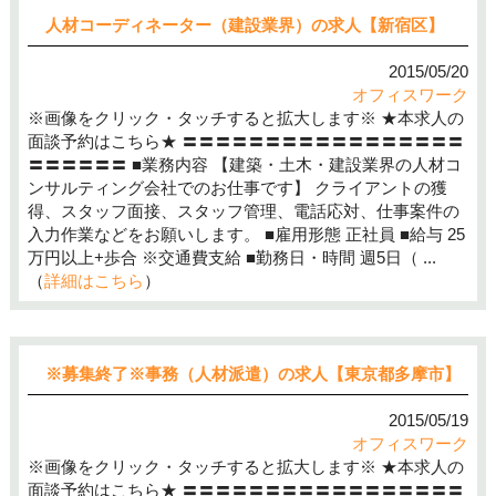
人材コーディネーター（建設業界）の求人【新宿区】
2015/05/20
オフィスワーク
※画像をクリック・タッチすると拡大します※ ★本求人の
面談予約はこちら★ 〓〓〓〓〓〓〓〓〓〓〓〓〓〓〓〓〓
〓〓〓〓〓〓 ■業務内容 【建築・土木・建設業界の人材コ
ンサルティング会社でのお仕事です】 クライアントの獲
得、スタッフ面接、スタッフ管理、電話応対、仕事案件の
入力作業などをお願いします。 ■雇用形態 正社員 ■給与 25
万円以上+歩合 ※交通費支給 ■勤務日・時間 週5日（ ...
（
詳細はこちら
）
※募集終了※事務（人材派遣）の求人【東京都多摩市】
2015/05/19
オフィスワーク
※画像をクリック・タッチすると拡大します※ ★本求人の
面談予約はこちら★ 〓〓〓〓〓〓〓〓〓〓〓〓〓〓〓〓〓