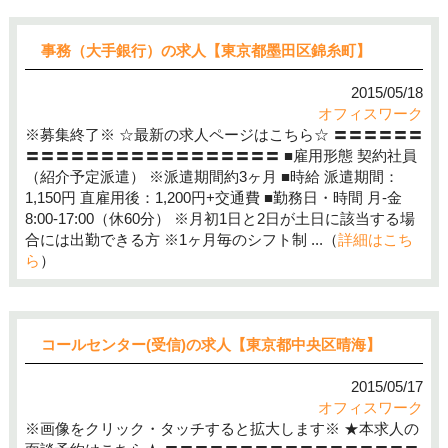
事務（大手銀行）の求人【東京都墨田区錦糸町】
2015/05/18
オフィスワーク
※募集終了※ ☆最新の求人ページはこちら☆ 〓〓〓〓〓〓
〓〓〓〓〓〓〓〓〓〓〓〓〓〓〓〓〓 ■雇用形態 契約社員
（紹介予定派遣） ※派遣期間約3ヶ月 ■時給 派遣期間：
1,150円 直雇用後：1,200円+交通費 ■勤務日・時間 月-金
8:00-17:00（休60分） ※月初1日と2日が土日に該当する場
合には出勤できる方 ※1ヶ月毎のシフト制 ...（
詳細はこち
ら
）
コールセンター(受信)の求人【東京都中央区晴海】
2015/05/17
オフィスワーク
※画像をクリック・タッチすると拡大します※ ★本求人の