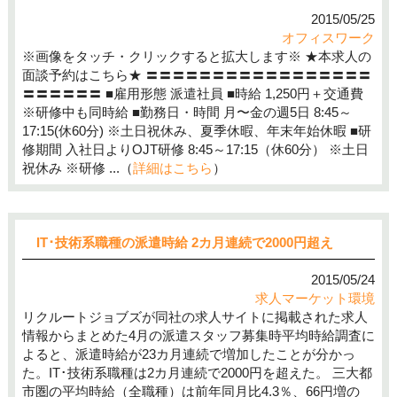
2015/05/25
オフィスワーク
※画像をタッチ・クリックすると拡大します※ ★本求人の
面談予約はこちら★ 〓〓〓〓〓〓〓〓〓〓〓〓〓〓〓〓〓
〓〓〓〓〓〓 ■雇用形態 派遣社員 ■時給 1,250円＋交通費
※研修中も同時給 ■勤務日・時間 月〜金の週5日 8:45～
17:15(休60分) ※土日祝休み、夏季休暇、年末年始休暇 ■研
修期間 入社日よりOJT研修 8:45～17:15（休60分） ※土日
祝休み ※研修 ...（
詳細はこちら
）
IT･技術系職種の派遣時給 2カ月連続で2000円超え
2015/05/24
求人マーケット環境
リクルートジョブズが同社の求人サイトに掲載された求人
情報からまとめた4月の派遣スタッフ募集時平均時給調査に
よると、派遣時給が23カ月連続で増加したことが分かっ
た。IT･技術系職種は2カ月連続で2000円を超えた。 三大都
市圏の平均時給（全職種）は前年同月比4.3％、66円増の