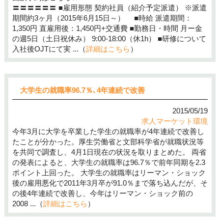
〓〓〓〓〓〓 ■雇用形態 契約社員（紹介予定派遣） ※派遣
期間約3ヶ月（2015年6月15日～） ■時給 派遣期間：
1,350円 直雇用後：1,450円+交通費 ■勤務日・時間 月ー金
の週5日（土日祝休み） 9:00-18:00（休1h） ■研修について
入社後OJTにて実 ...（
詳細はこちら
）
大学生の就職率96.7％､4年連続で改善
2015/05/19
求人マーケット環境
今年3月に大学を卒業した学生の就職率が4年連続で改善し
たことが分かった。厚生労働省と文部科学省が就職状況等
を共同で調査し、4月1日現在の状況を取りまとめた。 両省
の発表によると、大学生の就職率は96.7％で前年同期を2.3
ポイント上回った。 大学生の就職率はリーマン・ショック
後の雇用悪化で2011年3月卒が91.0％まで落ち込んだが、そ
の後4年連続で改善し、今年はリーマン・ショック前の
2008 ...（
詳細はこちら
）