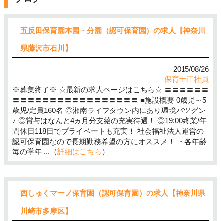
五反田保育園本園・分園（認可保育園）の求人【神奈川
県藤沢市石川】
2015/08/26
保育士正社員
※募集終了※ ☆最新の求人ページはこちら☆ 〓〓〓〓〓〓
〓〓〓〓〓〓〓〓〓〓〓〓〓〓〓〓〓 ■施設概要 0歳児～5
歳児/定員160名 ◎湘南ライフタウン内にあり環境バツグン
♪ ◎賞与はなんと4ヵ月分支給の充実待遇！ ◎19:00終業/年
間休日118日でプライベートも充実！ 社会福祉法人運営の
認可保育園なので長期勤務希望の方にオススメ！ ・各年齢
毎の学年 ...（
詳細はこちら
）
西しゅくマーノ保育園（認可保育園）の求人【神奈川県
川崎市多摩区】