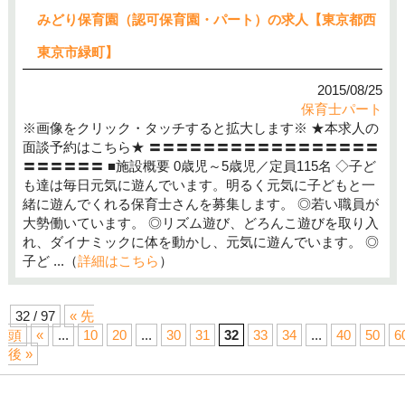
みどり保育園（認可保育園・パート）の求人【東京都西
東京市緑町】
2015/08/25
保育士パート
※画像をクリック・タッチすると拡大します※ ★本求人の
面談予約はこちら★ 〓〓〓〓〓〓〓〓〓〓〓〓〓〓〓〓〓
〓〓〓〓〓〓 ■施設概要 0歳児～5歳児／定員115名 ◇子ど
も達は毎日元気に遊んでいます。明るく元気に子どもと一
緒に遊んでくれる保育士さんを募集します。 ◎若い職員が
大勢働いています。 ◎リズム遊び、どろんこ遊びを取り入
れ、ダイナミックに体を動かし、元気に遊んでいます。 ◎
子ど ...（
詳細はこちら
）
32 / 97
« 先
頭
«
...
10
20
...
30
31
32
33
34
...
40
50
6
後 »