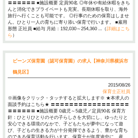
〓〓〓〓〓〓 ■施設概要 定員90名 ◎年休や有給休暇をきち
んと消化できプライベートも充実。長期休暇を取り、海外
旅行へ行くことも可能です。 ◎行事のための保育はしませ
ん。ひとり一人の育ちに寄り添い保育で行います。 ■雇用
形態 正社員 ■給与 月給：192,030～254,360 ...（
詳細はこち
ら
）
ビーンズ保育園（認可保育園）の求人【神奈川県横浜市
鶴見区】
2015/08/26
保育士正社員
※画像をクリック・タッチすると拡大します※ ★本求人の
面談予約はこちら★ 〓〓〓〓〓〓〓〓〓〓〓〓〓〓〓〓〓
〓〓〓〓〓〓 ■施設概要 0歳児～5歳児／定員90名 保育方
針：ひとりひとりのその子らしさを大切にし、ゆったりと
安心できる環境のなかで、子どもたちが夢中になって遊
び、子どもの生きる力が十分発揮できるよう、豊かな育ち
のできる保育活動を行います。保育士が年度途中に、産