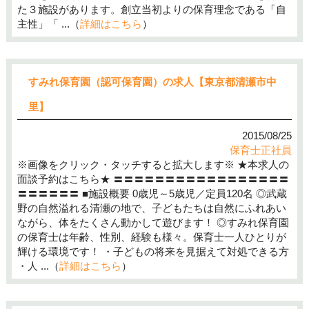
た３施設があります。創立当初よりの保育理念である「自
主性」「 ...（
詳細はこちら
）
すみれ保育園（認可保育園）の求人【東京都清瀬市中
里】
2015/08/25
保育士正社員
※画像をクリック・タッチすると拡大します※ ★本求人の
面談予約はこちら★ 〓〓〓〓〓〓〓〓〓〓〓〓〓〓〓〓〓
〓〓〓〓〓〓 ■施設概要 0歳児～5歳児／定員120名 ◎武蔵
野の自然溢れる清瀬の地で、子どもたちは自然にふれあい
ながら、体をたくさん動かして遊びます！ ◎すみれ保育園
の保育士は年齢、性別、経験も様々。保育士一人ひとりが
輝ける環境です！ ・子どもの将来を見据えて対処できる方
・人 ...（
詳細はこちら
）