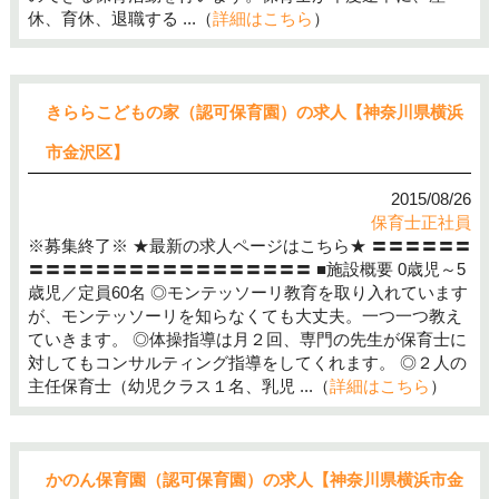
休、育休、退職する ...（
詳細はこちら
）
きららこどもの家（認可保育園）の求人【神奈川県横浜
市金沢区】
2015/08/26
保育士正社員
※募集終了※ ★最新の求人ページはこちら★ 〓〓〓〓〓〓
〓〓〓〓〓〓〓〓〓〓〓〓〓〓〓〓〓 ■施設概要 0歳児～5
歳児／定員60名 ◎モンテッソーリ教育を取り入れています
が、モンテッソーリを知らなくても大丈夫。一つ一つ教え
ていきます。 ◎体操指導は月２回、専門の先生が保育士に
対してもコンサルティング指導をしてくれます。 ◎２人の
主任保育士（幼児クラス１名、乳児 ...（
詳細はこちら
）
かのん保育園（認可保育園）の求人【神奈川県横浜市金