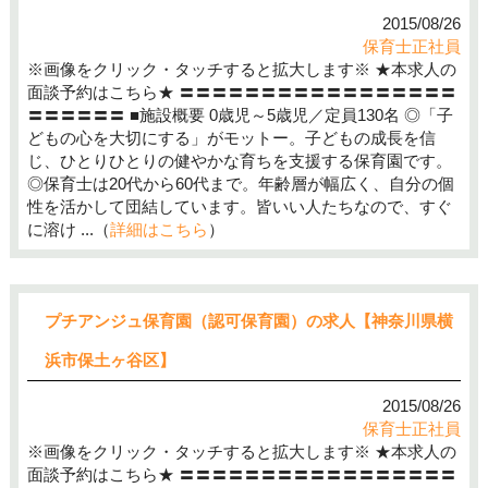
2015/08/26
保育士正社員
※画像をクリック・タッチすると拡大します※ ★本求人の
面談予約はこちら★ 〓〓〓〓〓〓〓〓〓〓〓〓〓〓〓〓〓
〓〓〓〓〓〓 ■施設概要 0歳児～5歳児／定員130名 ◎「子
どもの心を大切にする」がモットー。子どもの成長を信
じ、ひとりひとりの健やかな育ちを支援する保育園です。
◎保育士は20代から60代まで。年齢層が幅広く、自分の個
性を活かして団結しています。皆いい人たちなので、すぐ
に溶け ...（
詳細はこちら
）
プチアンジュ保育園（認可保育園）の求人【神奈川県横
浜市保土ヶ谷区】
2015/08/26
保育士正社員
※画像をクリック・タッチすると拡大します※ ★本求人の
面談予約はこちら★ 〓〓〓〓〓〓〓〓〓〓〓〓〓〓〓〓〓