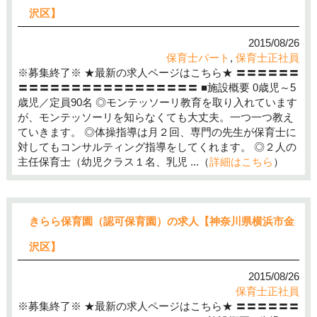
沢区】
2015/08/26
保育士パート
,
保育士正社員
※募集終了※ ★最新の求人ページはこちら★ 〓〓〓〓〓〓
〓〓〓〓〓〓〓〓〓〓〓〓〓〓〓〓〓 ■施設概要 0歳児～5
歳児／定員90名 ◎モンテッソーリ教育を取り入れています
が、モンテッソーリを知らなくても大丈夫。一つ一つ教え
ていきます。 ◎体操指導は月２回、専門の先生が保育士に
対してもコンサルティング指導をしてくれます。 ◎２人の
主任保育士（幼児クラス１名、乳児 ...（
詳細はこちら
）
きらら保育園（認可保育園）の求人【神奈川県横浜市金
沢区】
2015/08/26
保育士正社員
※募集終了※ ★最新の求人ページはこちら★ 〓〓〓〓〓〓