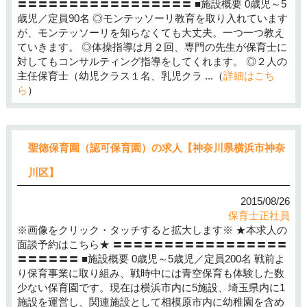
〓〓〓〓〓〓〓〓〓〓〓〓〓〓〓〓〓 ■施設概要 0歳児～5
歳児／定員90名 ◎モンテッソーリ教育を取り入れています
が、モンテッソーリを知らなくても大丈夫。一つ一つ教え
ていきます。 ◎体操指導は月２回、専門の先生が保育士に
対してもコンサルティング指導をしてくれます。 ◎２人の
主任保育士（幼児クラス１名、乳児クラ ...（
詳細はこち
ら
）
聖徳保育園（認可保育園）の求人【神奈川県横浜市神奈
川区】
2015/08/26
保育士正社員
※画像をクリック・タッチすると拡大します※ ★本求人の
面談予約はこちら★ 〓〓〓〓〓〓〓〓〓〓〓〓〓〓〓〓〓
〓〓〓〓〓〓 ■施設概要 0歳児～5歳児／定員200名 戦前よ
り保育事業に取り組み、戦時中には青空保育も体験した数
少ない保育園です。現在は横浜市内に5施設、埼玉県内に1
施設を運営し、関連施設として相模原市内に幼稚園を含め